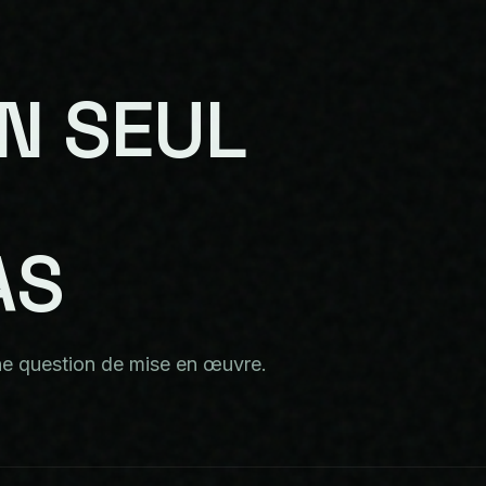
N
SEUL
AS
ne question de mise en œuvre.