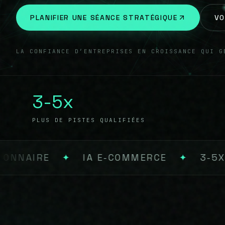
PLANIFIER UNE SÉANCE STRATÉGIQUE
VO
LA CONFIANCE D’ENTREPRISES EN CROISSANCE QUI G
3-5x
PLUS DE PISTES QUALIFIÉES
RCE
✦
3-5X PLUS DE PISTES QUALIFIÉE