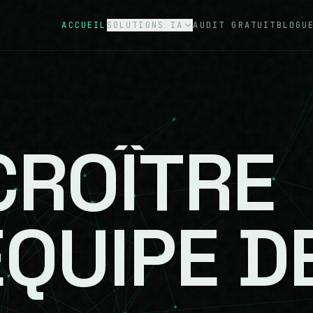
ACCUEIL
SOLUTIONS IA
AUDIT GRATUIT
BLOGU
IA sur mesure
0
1
IA concessionnaire
0
2
IA e-commerce
0
3
CROÎTRE
IA tourisme
0
4
ÉQUIPE
D