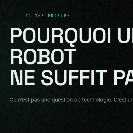
[
01
THE PROBLEM
]
POURQUOI
U
ROBOT
NE
SUFFIT
P
Ce n’est pas une question de technologie. C’est u