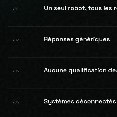
Un seul robot, tous les r
/
01
Réponses génériques
/
02
Aucune qualification de
/
03
Systèmes déconnectés
/
04