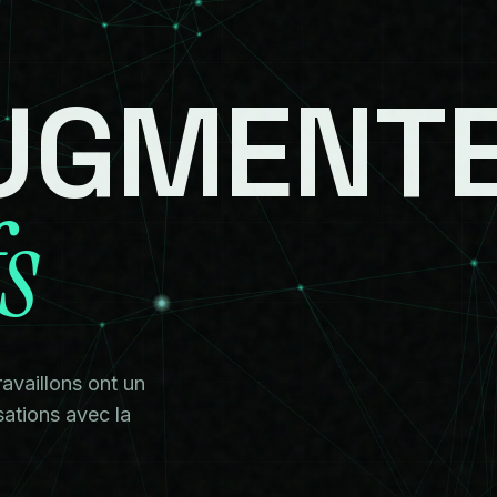
UGMENT
fs
ravaillons ont un
sations avec la